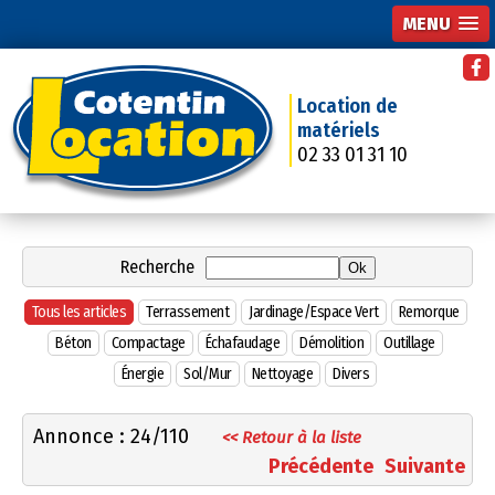
MENU
Location de
matériels
02 33 01 31 10
Recherche
Tous les articles
Terrassement
Jardinage/Espace Vert
Remorque
Béton
Compactage
Échafaudage
Démolition
Outillage
Énergie
Sol/Mur
Nettoyage
Divers
Annonce : 24/110
<< Retour à la liste
Précédente
Suivante