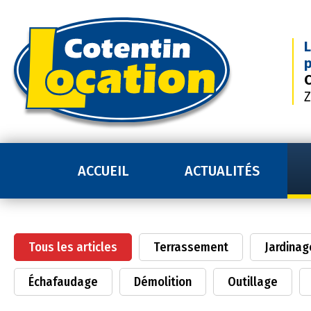
L
p
C
Z
ACCUEIL
ACTUALITÉS
Tous les articles
Terrassement
Jardinag
Échafaudage
Démolition
Outillage