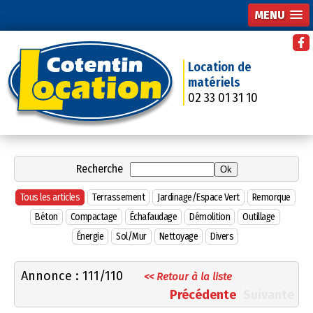
MENU
Location de
matériels
02 33 01 31 10
Recherche
Tous les articles
Terrassement
Jardinage/Espace Vert
Remorque
Béton
Compactage
Échafaudage
Démolition
Outillage
Énergie
Sol/Mur
Nettoyage
Divers
Annonce : 111/110
<< Retour à la liste
Précédente
Suivante