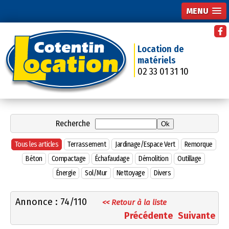
MENU
Location de
matériels
02 33 01 31 10
Recherche
Tous les articles
Terrassement
Jardinage/Espace Vert
Remorque
Béton
Compactage
Échafaudage
Démolition
Outillage
Énergie
Sol/Mur
Nettoyage
Divers
Annonce : 74/110
<< Retour à la liste
Précédente
Suivante