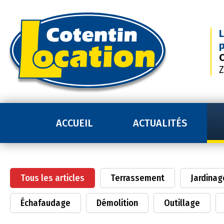
L
p
C
Z
ACCUEIL
ACTUALITÉS
Tous les articles
Terrassement
Jardinag
Échafaudage
Démolition
Outillage