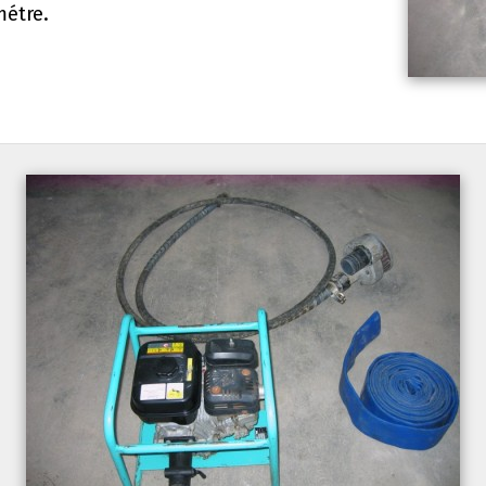
métre.