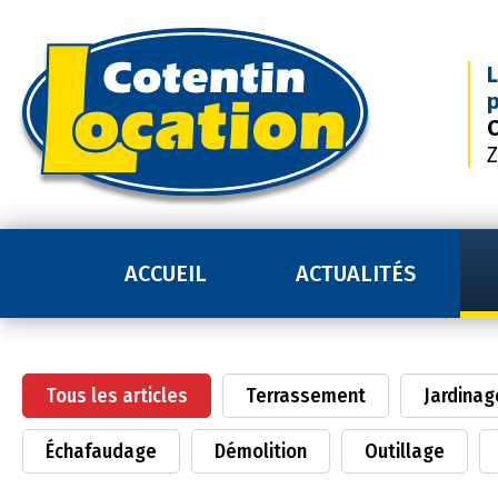
L
p
C
Z
ACCUEIL
ACTUALITÉS
Tous les articles
Terrassement
Jardinag
Échafaudage
Démolition
Outillage