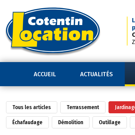
L
p
C
Z
ACCUEIL
ACTUALITÉS
Tous les articles
Terrassement
Jardinag
Échafaudage
Démolition
Outillage