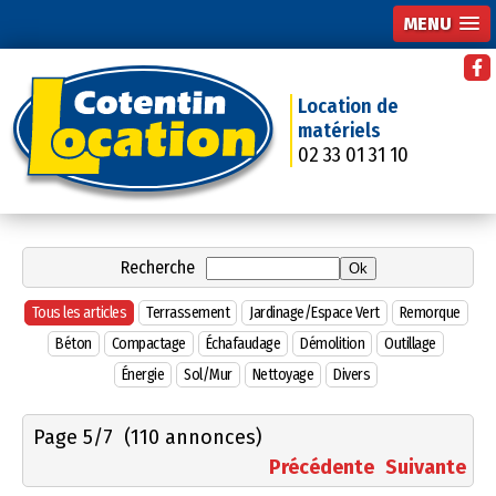
MENU
Location de
matériels
02 33 01 31 10
Recherche
Tous les articles
Terrassement
Jardinage/Espace Vert
Remorque
Béton
Compactage
Échafaudage
Démolition
Outillage
Énergie
Sol/Mur
Nettoyage
Divers
Page 5/7
(110 annonces)
Précédente
Suivante